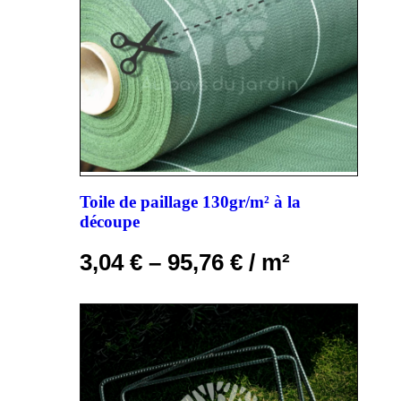
Toile de paillage 130gr/m² à la
découpe
3,04
€
–
95,76
€
/ m²