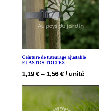
Ceinture de tuteurage ajustable
ELASTOS TOLTEX
1,19
€
–
1,56
€
/ unité