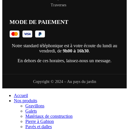
Traverses
MODE DE PAIEMENT
Notre standard téléphonique est à votre écoute du lundi au
vendredi, de
9h00 à 16h30
.
En dehors de ces horaires, laissez-nous un message.
Copyright © 2024 – Au pays du jardin
Accueil
Nos produits
Gravillons
Galets
Matériaux de construction
Pierre à Gabion
Pavés et dalles