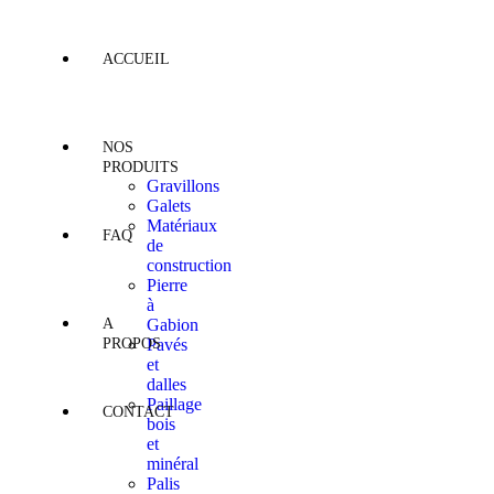
ACCUEIL
NOS
PRODUITS
Gravillons
Galets
Matériaux
FAQ
de
construction
Pierre
à
A
Gabion
PROPOS
Pavés
et
dalles
Paillage
CONTACT
bois
et
minéral
Palis