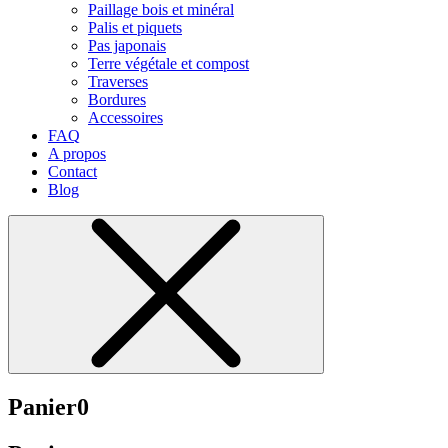
Paillage bois et minéral
Palis et piquets
Pas japonais
Terre végétale et compost
Traverses
Bordures
Accessoires
FAQ
A propos
Contact
Blog
Panier
0