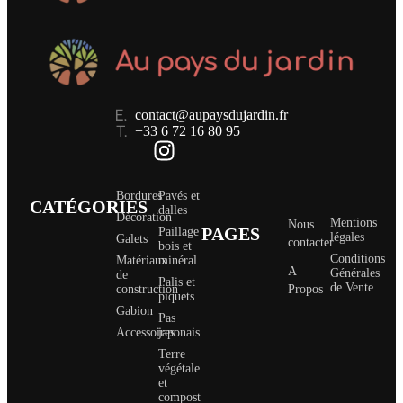
contact@aupaysdujardin.fr
+33 6 72 16 80 95
Bordures
Pavés et
CATÉGORIES
dalles
Décoration
Mentions
Nous
PAGES
Paillage
légales
Galets
contacter
bois et
Conditions
Matériaux
minéral
A
Générales
de
Palis et
de Vente
construction
Propos
piquets
Gabion
Pas
Accessoires
japonais
Terre
végétale
et
compost