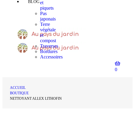
BLOG
et
piquets
Pas
japonais
Terre
végétale
et
compost
Traverses
Bordures
Accessoires
0
ACCUEIL
BOUTIQUE
NETTOYANT ALLEX LITHOFIN