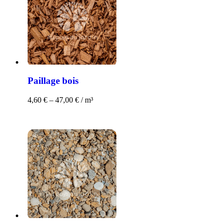
Paillage bois
4,60
€
–
47,00
€
/ m³