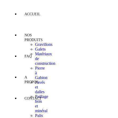
ACCUEIL
NOS
PRODUITS
Gravillons
Galets
Matériaux
FAQ
de
construction
Pierre
à
A
Gabion
PROPOS
Pavés
et
dalles
Paillage
CONTACT
bois
et
minéral
Palis