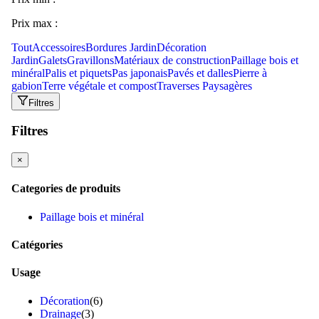
Prix max :
Tout
Accessoires
Bordures Jardin
Décoration
Jardin
Galets
Gravillons
Matériaux de construction
Paillage bois et
minéral
Palis et piquets
Pas japonais
Pavés et dalles
Pierre à
gabion
Terre végétale et compost
Traverses Paysagères
Filtres
Filtres
×
Categories de produits
Paillage bois et minéral
Catégories
Usage
Décoration
(6)
Drainage
(3)