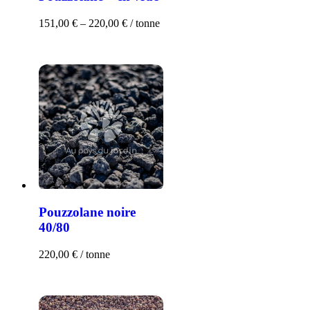
151,00
€
–
220,00
€
/ tonne
Pouzzolane noire
40/80
220,00
€
/ tonne