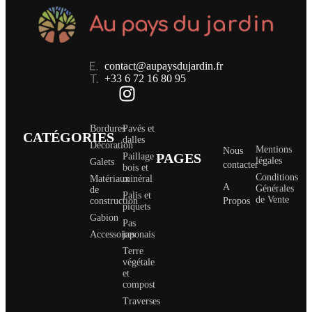
contact@aupaysdujardin.fr
+33 6 72 16 80 95
Bordures
Pavés et
CATÉGORIES
dalles
Décoration
Mentions
Nous
PAGES
Paillage
légales
Galets
contacter
bois et
Conditions
Matériaux
minéral
A
Générales
de
Palis et
de Vente
construction
Propos
piquets
Gabion
Pas
Accessoires
japonais
Terre
végétale
et
compost
Traverses