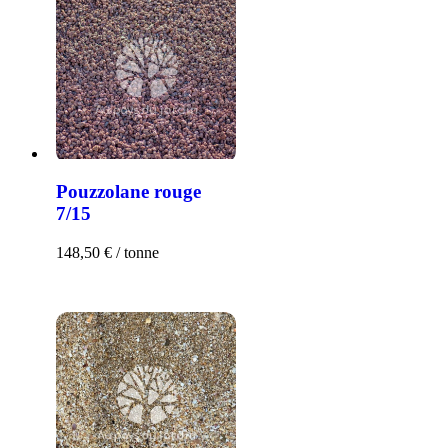
Pouzzolane rouge
7/15
148,50
€
/ tonne