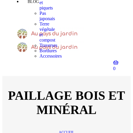
BLOG
et
piquets
Pas
japonais
Terre
végétale
et
compost
Traverses
Bordures
Accessoires
0
PAILLAGE BOIS ET
MINÉRAL
ACCUEIL