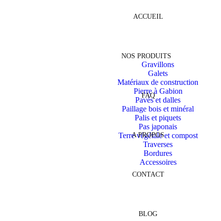
ACCUEIL
NOS PRODUITS
Gravillons
Galets
Matériaux de construction
Pierre à Gabion
FAQ
Pavés et dalles
Paillage bois et minéral
Palis et piquets
Pas japonais
Terre végétale et compost
A PROPOS
Traverses
Bordures
Accessoires
CONTACT
BLOG