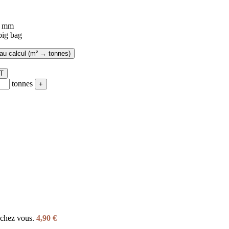
5 mm
big bag
au calcul (m² → tonnes)
 T
tonnes
+
e chez vous.
4,90
€