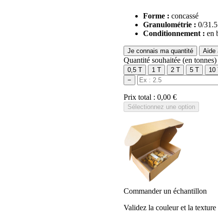
Forme :
concassé
Granulométrie :
0/31.
Conditionnement :
en 
Je connais ma quantité
Aide 
Quantité souhaitée
(en tonnes)
0,5 T
1 T
2 T
5 T
10
−
Prix total :
0,00 €
Sélectionnez une option
Commander un échantillon
Validez la couleur et la textur