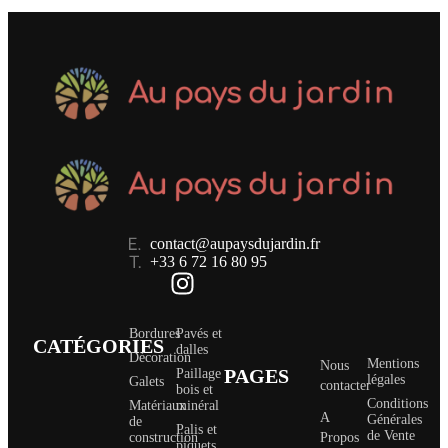
contact@aupaysdujardin.fr
+33 6 72 16 80 95
Bordures
Pavés et
CATÉGORIES
dalles
Décoration
Mentions
Nous
PAGES
Paillage
légales
Galets
contacter
bois et
Conditions
Matériaux
minéral
A
Générales
de
Palis et
de Vente
construction
Propos
piquets