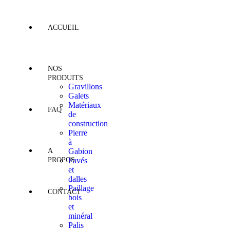
ACCUEIL
NOS
PRODUITS
Gravillons
Galets
Matériaux
FAQ
de
construction
Pierre
à
A
Gabion
PROPOS
Pavés
et
dalles
Paillage
CONTACT
bois
et
minéral
Palis