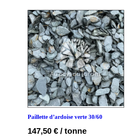
Paillette d’ardoise verte 30/60
147,50
€
/ tonne