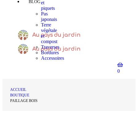
BLOG
et
piquets
Pas
japonais
Terre
végétale
et
compost
Traverses
Bordures
Accessoires
0
ACCUEIL
BOUTIQUE
PAILLAGE BOIS