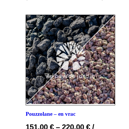
Pouzzolane – en vrac
151,00
€
–
220,00
€
/