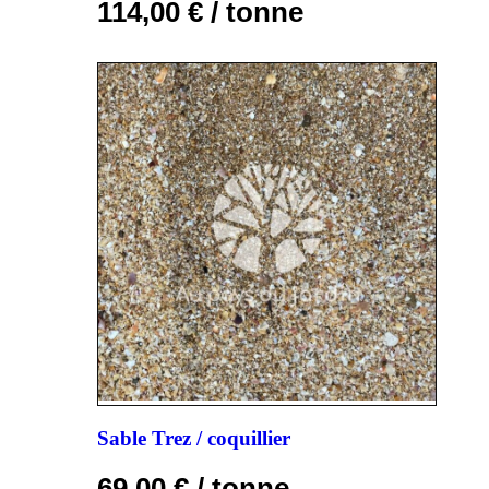
114,00
€
/ tonne
Sable Trez / coquillier
69,00
€
/ tonne