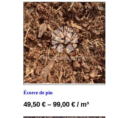
Écorce de pin
49,50
€
–
99,00
€
/ m³