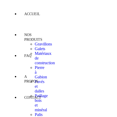
ACCUEIL
NOS
PRODUITS
Gravillons
Galets
Matériaux
FAQ
de
construction
Pierre
à
A
Gabion
PROPOS
Pavés
et
dalles
Paillage
CONTACT
bois
et
minéral
Palis