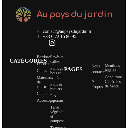
contact@aupaysdujardin.fr
+33 6 72 16 80 95
Bordures
Pavés et
CATÉGORIES
dalles
Décoration
Mentions
Nous
PAGES
Paillage
légales
Galets
contacter
bois et
Conditions
Matériaux
minéral
A
Générales
de
Palis et
de Vente
construction
Propos
piquets
Gabion
Pas
Accessoires
japonais
Terre
végétale
et
compost
Traverses