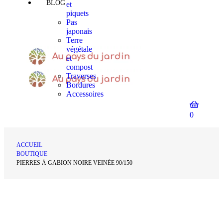
BLOG
et
piquets
Pas
japonais
Terre
végétale
et
compost
Traverses
Bordures
Accessoires
0
ACCUEIL
BOUTIQUE
PIERRES À GABION NOIRE VEINÉE 90/150