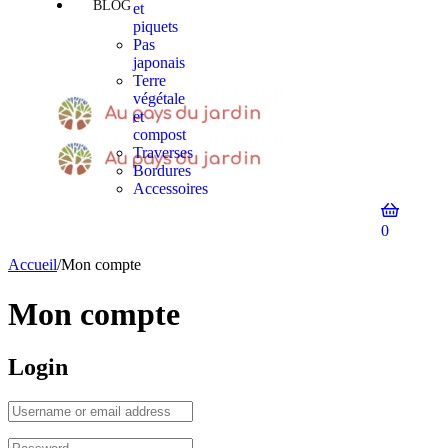
BLOG
et
piquets
Pas
japonais
Terre
végétale
et
compost
Traverses
Bordures
Accessoires
0
Accueil
/
Mon compte
Mon compte
Login