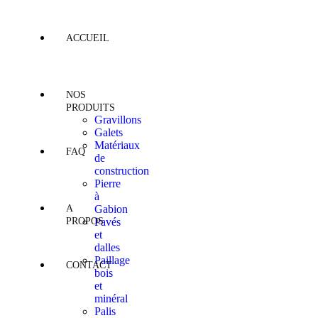
ACCUEIL
NOS
PRODUITS
Gravillons
Galets
Matériaux
FAQ
de
construction
Pierre
à
A
Gabion
PROPOS
Pavés
et
dalles
Paillage
CONTACT
bois
et
minéral
Palis