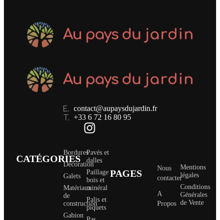
contact@aupaysdujardin.fr
+33 6 72 16 80 95
Bordures
Pavés et
CATÉGORIES
dalles
Décoration
Mentions
Nous
PAGES
Paillage
légales
Galets
contacter
bois et
Conditions
Matériaux
minéral
A
Générales
de
Palis et
de Vente
construction
Propos
piquets
Gabion
Pas