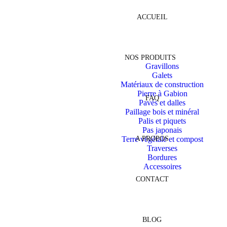
ACCUEIL
NOS PRODUITS
Gravillons
Galets
Matériaux de construction
Pierre à Gabion
FAQ
Pavés et dalles
Paillage bois et minéral
Palis et piquets
Pas japonais
Terre végétale et compost
A PROPOS
Traverses
Bordures
Accessoires
CONTACT
BLOG