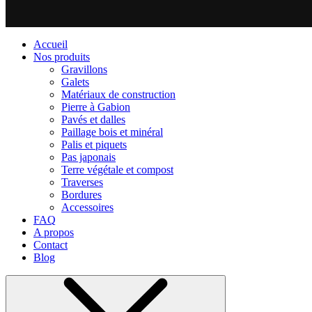
Accueil
Nos produits
Gravillons
Galets
Matériaux de construction
Pierre à Gabion
Pavés et dalles
Paillage bois et minéral
Palis et piquets
Pas japonais
Terre végétale et compost
Traverses
Bordures
Accessoires
FAQ
A propos
Contact
Blog