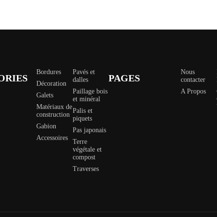
Bordures
Pavés et
Nous
ORIES
PAGES
dalles
contacter
Décoration
Paillage bois
A Propos
Galets
et minéral
Matériaux de
Palis et
construction
piquets
Gabion
Pas japonais
Accessoires
Terre
végétale et
compost
Traverses