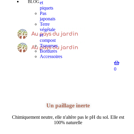
BLOG
et
piquets
Pas
japonais
Terre
végétale
et
compost
Traverses
Bordures
Accessoires
0
Un paillage inerte
Chimiquement neutre, elle n'altère pas le pH du sol. Elle est
100% naturelle