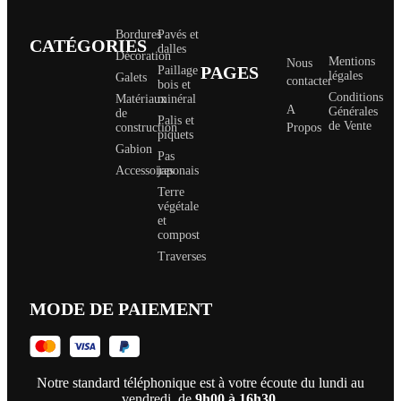
Bordures
Pavés et
CATÉGORIES
dalles
Décoration
Mentions
Nous
PAGES
Paillage
légales
Galets
contacter
bois et
Conditions
Matériaux
minéral
A
Générales
de
Palis et
de Vente
construction
Propos
piquets
Gabion
Pas
Accessoires
japonais
Terre
végétale
et
compost
Traverses
MODE DE PAIEMENT
Notre standard téléphonique est à votre écoute du lundi au
vendredi, de
9h00 à 16h30
.