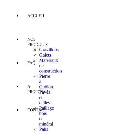
ACCUEIL
NOS
PRODUITS
Gravillons
Galets
Matériaux
FAQ
de
construction
Pierre
à
A
Gabion
PROPOS
Pavés
et
dalles
Paillage
CONTACT
bois
et
minéral
Palis