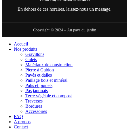
En dehors de ces horaires, laissez-nous un message.
Copyright © 2024 – Au pays du jardin
Accueil
Nos produits
Gravillons
Galets
Matériaux de construction
Pierre à Gabion
Pavés et dalles
Paillage bois et minéral
Palis et piquets
Pas japonais
Terre végétale et compost
Traverses
Bordures
Accessoires
FAQ
A propos
Contact